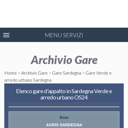
MENU SERVIZI
Toggle
navigation
Archivio Gare
Home
>
Archivio Gare
>
Gare Sardegna
>
Gare Verde e
arredo urbano Sardegna
Elenco gare d'appalto in Sardegna Verde e
arredo urbano OS24
AGRIS SARDEGNA