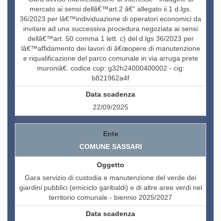
mercato ai sensi dellâ€™art.2 â€“ allegato ii.1 d.lgs.
36/2023 per lâ€™individuazione di operatori economici da
invitare ad una successiva procedura negoziata ai sensi
dellâ€™art. 50 comma 1 lett. c) del d.lgs 36/2023 per
lâ€™affidamento dei lavori di â€œopere di manutenzione
e riqualificazione del parco comunale in via arruga prete
muroniâ€. codice cup: g32h24000400002 - cig:
b821962a4f
22/09/2025
COMUNE SASSARI
Gara servizio di custodia e manutenzione del verde dei
giardini pubblici (emiciclo garibaldi) e di altre aree verdi nel
territorio comunale - biennio 2025/2027