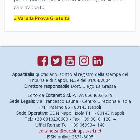
gare d'appalto.
» Vai alla Prova Gratuita
Appaltitalia
quotidiano iscritto al registro della stampa del
Tribunale di Napoli, N.39 del 01/04/2004
Direttore responsabile
Dott. Diego La Grassa
Edito da
Editanet S.r.l.
P. IVA 06646021219
Sede Legale:
Via Francesco Lauria - Centro Direzionale Isola
F/11 interno 86 - 80143 Napoli
Sede Operativa:
CDN Napoli Isola F11 - 80143 Napoli
Tel.: +39 0810208600 - Fax: +39 0810112814
Uffici Roma:
Tel.: +39 0699341140
editanetsrl@pec.sinapsis-srl.net
ISSN online:
2531-6095