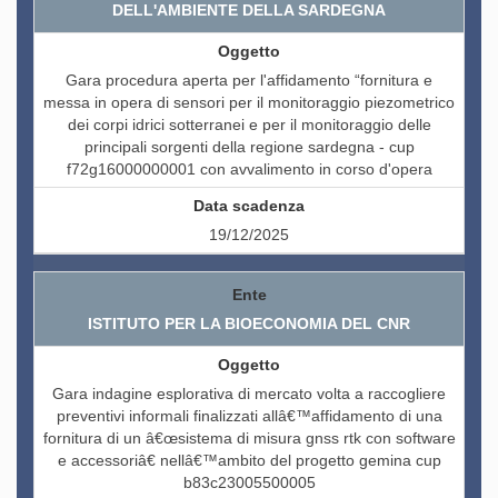
DELL'AMBIENTE DELLA SARDEGNA
Gara procedura aperta per l'affidamento “fornitura e
messa in opera di sensori per il monitoraggio piezometrico
dei corpi idrici sotterranei e per il monitoraggio delle
principali sorgenti della regione sardegna - cup
f72g16000000001 con avvalimento in corso d'opera
19/12/2025
ISTITUTO PER LA BIOECONOMIA DEL CNR
Gara indagine esplorativa di mercato volta a raccogliere
preventivi informali finalizzati allâ€™affidamento di una
fornitura di un â€œsistema di misura gnss rtk con software
e accessoriâ€ nellâ€™ambito del progetto gemina cup
b83c23005500005