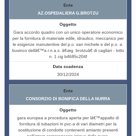
AZ.OSPEDALIERA G.BROTZU
Gara accordo quadro con un unico operatore economico
per la fornitura di materiale edile, idraulico, meccanico per
le esigenze manutentive del p.o. san michele e del p.o. a.
businco dellâ€™a.r.n.a.s. â€œg. brotzuâ€ di cagliari - lotto
n. 1 cig b4685c204f
30/12/2024
CONSORZIO DI BONIFICA DELLA NURRA
gara europea a procedura aperta per lâ€™appalto di
fornitura di tubazioni in pvc-a di vari diametri per la
sostituzione di condotte contenenti amianto presenti