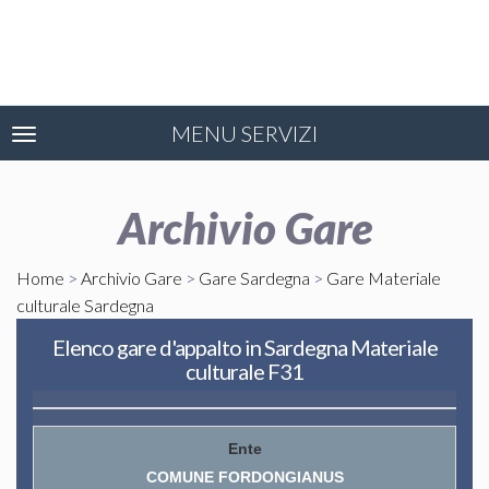
MENU SERVIZI
Toggle
navigation
Archivio Gare
Home
>
Archivio Gare
>
Gare Sardegna
>
Gare Materiale
culturale Sardegna
Elenco gare d'appalto in Sardegna Materiale
culturale F31
COMUNE FORDONGIANUS