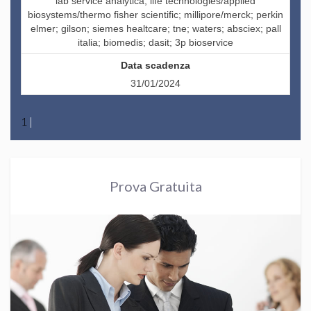
lab service analytica; life technologies/applied
biosystems/thermo fisher scientific; millipore/merck; perkin
elmer; gilson; siemes healtcare; tne; waters; absciex; pall
italia; biomedis; dasit; 3p bioservice
31/01/2024
1
|
Prova Gratuita