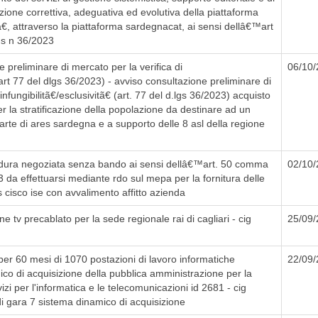
one correttiva, adeguativa ed evolutiva della piattaforma
, attraverso la piattaforma sardegnacat, ai sensi dellâ€™art
gs n 36/2023
 preliminare di mercato per la verifica di
06/10
 (art 77 del dlgs 36/2023) - avviso consultazione preliminare di
 infungibilitã€/esclusivitã€ (art. 77 del d.lgs 36/2023) acquisto
er la stratificazione della popolazione da destinare ad un
parte di ares sardegna e a supporto delle 8 asl della regione
ura negoziata senza bando ai sensi dellâ€™art. 50 comma
02/10
23 da effettuarsi mediante rdo sul mepa per la fornitura delle
s cisco ise con avvalimento affitto azienda
 tv precablato per la sede regionale rai di cagliari - cig
25/09
er 60 mesi di 1070 postazioni di lavoro informatiche
22/09
co di acquisizione della pubblica amministrazione per la
vizi per l'informatica e le telecomunicazioni id 2681 - cig
i gara 7 sistema dinamico di acquisizione