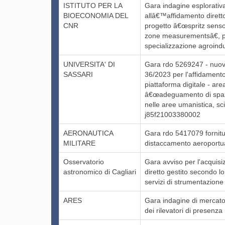
ISTITUTO PER LA
Gara indagine esplorativa 
BIOECONOMIA DEL
allâ€™affidamento diretto
CNR
progetto â€œspritz sensor
zone measurementsâ€, pi
specializzazione agroin
UNIVERSITA' DI
Gara rdo 5269247 - nuova
SASSARI
36/2023 per l'affidament
piattaforma digitale - are
â€œadeguamento di spazi d
nelle aree umanistica, sci
j85f21003380002
AERONAUTICA
Gara rdo 5417079 fornitur
MILITARE
distaccamento aeroportua
Osservatorio
Gara avviso per l'acquisiz
astronomico di Cagliari
diretto gestito secondo l
servizi di strumentazione
ARES
Gara indagine di mercato
dei rilevatori di presenz