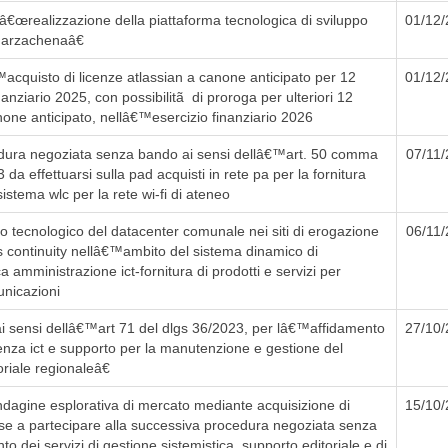
â€œrealizzazione della piattaforma tecnologica di sviluppo
01/12
i arzachenaâ€
cquisto di licenze atlassian a canone anticipato per 12
01/12
anziario 2025, con possibilitã di proroga per ulteriori 12
ne anticipato, nellâ€™esercizio finanziario 2026
ura negoziata senza bando ai sensi dellâ€™art. 50 comma
07/11
3 da effettuarsi sulla pad acquisti in rete pa per la fornitura
sistema wlc per la rete wi-fi di ateneo
 tecnologico del datacenter comunale nei siti di erogazione
06/11
ss continuity nellâ€™ambito del sistema dinamico di
a amministrazione ict-fornitura di prodotti e servizi per
unicazioni
i sensi dellâ€™art 71 del dlgs 36/2023, per lâ€™affidamento
27/10
enza ict e supporto per la manutenzione e gestione del
oriale regionaleâ€
ndagine esplorativa di mercato mediante acquisizione di
15/10
sse a partecipare alla successiva procedura negoziata senza
 dei servizi di gestione sistemistica, supporto editoriale e di