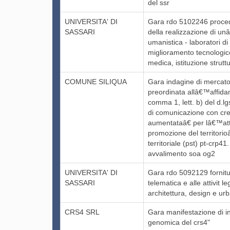
del ssr
UNIVERSITA' DI
Gara rdo 5102246 proced
SASSARI
della realizzazione di un
umanistica - laboratori di
miglioramento tecnologico 
medica, istituzione str
COMUNE SILIQUA
Gara indagine di mercato 
preordinata allâ€™affidam
comma 1, lett. b) del d.
di comunicazione con crea
aumentataâ€ per lâ€™att
promozione del territori
territoriale (pst) pt-crp4
avvalimento soa og2
UNIVERSITA' DI
Gara rdo 5092129 fornitur
SASSARI
telematica e alle attivit l
architettura, design e urb
CRS4 SRL
Gara manifestazione di int
genomica del crs4"