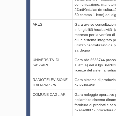
comunicazione, manutenzi
â€œã€ndalas de culturaâ€
50 comma 1 lette) del dl
ARES
Gara avviso consultazione
infungibilitã /esclusivitã
mercato per la verifica di
di un sistema integrato p
utilizzo centralizzato da 
sardegna
UNIVERSITA' DI
Gara rdo 5636744 proced
SASSARI
1 lett. e) del d.lgs 36/20
licenze del sistema radiu
RADIOTELEVISIONE
Gara sistema di produzione
ITALIANA SPA
b7650b6a98
COMUNE CAGLIARI
Gara noleggio operativo p
nellambito sistema dinami
fornitura di prodotti e ser
b7a4e8fbf7 - procedura d