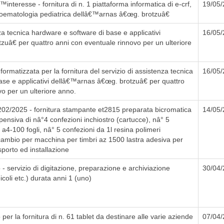
nteresse - fornitura di n. 1 piattaforma informatica di e-crf,
19/05
ncoematologia pediatrica dellâ€™arnas â€œg. brotzuâ€
za tecnica hardware e software di base e applicativi
16/05
uâ€ per quattro anni con eventuale rinnovo per un ulteriore
ormatizzata per la fornitura del servizio di assistenza tecnica
16/05
ase e applicativi dellâ€™arnas â€œg. brotzuâ€ per quattro
o per un ulteriore anno.
02/2025 - fornitura stampante et2815 preparata bicromatica
14/05
ensiva di nâ°4 confezioni inchiostro (cartucce), nâ° 5
m a4-100 fogli, nâ° 5 confezioni da 1l resina polimeri
 ricambio per macchina per timbri az 1500 lastra adesiva per
sporto ed installazione
- servizio di digitazione, preparazione e archiviazione
30/04
icoli etc.) durata anni 1 (uno)
er la fornitura di n. 61 tablet da destinare alle varie aziende
07/04