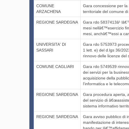
COMUNE
Gara concessione per la 
ARZACHENA
territoriale del comune d
REGIONE SARDEGNA
Gara rdo 5837413ã¹ lâ€™a
mesi nellâ€™esercizio fin
mesi, anchâ€™essi a cano
UNIVERSITA' DI
Gara rdo 5753973 proced
SASSARI
1 lett. e) del d.lgs 36/202
rinnovo delle licenze del 
COMUNE CAGLIARI
Gara rdo 5749539 rinnovo
dei servizi per la busine
acquisizione della pubblic
l'informatica e le telecom
REGIONE SARDEGNA
Gara procedura aperta, a
del servizio di â€œassist
sistema informativo territ
REGIONE SARDEGNA
Gara avviso pubblico di i
manifestazione di intere
bando per lâ€™affidamento