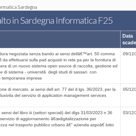
ormatica Sardegna
lto in Sardegna Informatica F25
Data
scad
ura negoziata senza bando ai sensi dellâ€™art. 50 comma
09/12
3 da effettuarsi sulla pad acquisti in rete pa per la fornitura di
pera di un nuovo sistema open source di raccolta, gestione ed
 e di sistema - universitã degli studi di sassari. con
e temporanea imprese
ne di mercato, ai sensi dell art. 77 del d.lgs. 36/2023, per la
05/12
esclusivita del servizio di application management services
ensi del libro iii (settori speciali) del dlgs 31/03/2023 n 36
03/12
servizio di aggiornamento â€œdigitalizzazione per
ezza nel trasporto pubblico urbano â€“ azienda aspoâ€ lotto