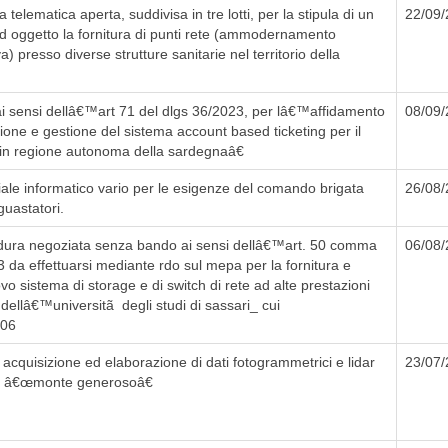
elematica aperta, suddivisa in tre lotti, per la stipula di un
22/09
 oggetto la fornitura di punti rete (ammodernamento
a) presso diverse strutture sanitarie nel territorio della
i sensi dellâ€™art 71 del dlgs 36/2023, per lâ€™affidamento
08/09
ione e gestione del sistema account based ticketing per il
e in regione autonoma della sardegnaâ€
le informatico vario per le esigenze del comando brigata
26/08
guastatori.
ura negoziata senza bando ai sensi dellâ€™art. 50 comma
06/08
23 da effettuarsi mediante rdo sul mepa per la fornitura e
o sistema di storage e di switch di rete ad alte prestazioni
 dellâ€™universitã degli studi di sassari_ cui
006
i acquisizione ed elaborazione di dati fotogrammetrici e lidar
23/07
dia â€œmonte generosoâ€