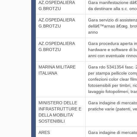
AZ.OSPEDALIERA
Gara manifestazione dâ€™i
G.BROTZU
da destinare alla s.c. o
AZ.OSPEDALIERA
Gara servizio di assisten
G.BROTZU
dellâ€™arnas â€œg. brotz
anno
AZ.OSPEDALIERA
Gara procedura aperta inf
G.BROTZU
hardware e software di b
anni con eventuale rinnov
MARINA MILITARE
Gara rdo 5341354 fasc. 2
ITALIANA
per stampa pellicole comp
confezioni color clear fil
fotosensibili per timbri,
lavaggio fotopolimeri, tra
MINISTERO DELLE
Gara indagine di mercato 
INFRASTRUTTURE E
pratiche varie (patenti, ve
DELLA MOBILITA'
SOSTENIBILI
ARES
Gara indagine di mercato p