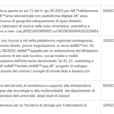
ura aperta ex art 71 del d. lgs 36-2023 per lâ€™affidamento
04/04
â€™area laboratoriale con piattaforma digitale â€“ area
 ricerca di geografia-adeguamento di spazi didattici,
laboratori di ricerca nelle aree umanistica, scientifica e
uttura a rete- cup j85f21003380002 cui 00196350904202220051
con ricorso a rdi nella piattaforma regionale sardegnacat,
10/03
ento diretto, previa negoziazione, ai sensi dellâ€™art. 50,
lgs 36/2023, dellâ€™appalto per la realizzazione del â€œpiano
zione di sito web turistico, social media e realtã
uazione dell'intervento denominato "pt 41-13. marketing e
oâ€ nellâ€™ambito dellâ€™apq â€“ progetto di sviluppo
1. unione dei comuni i nuraghi di monte idda e fanaris con
a del servizio di assistenza e supporto alla infrastruttura
06/03
egate alle tecnologie e alla multimedialitã del dipartimento di
anistica dell universitã degli studi di sassari
eresse per la "fornitura di storage per il laboratorio di
14/02