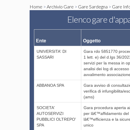
Home
>
Archivio Gare
>
Gare Sardegna
>
Gare Inf
Elenco gare d'appa
Ente
Oggetto
UNIVERSITA' DI
Gara rdo 5851770 proced
SASSARI
1 lett. e) del d.lgs 36/202
servizi per la messa in o
analisi dei log di accesso
avvalimento associazion
ABBANOA SPA
Gara avviso di consultazio
verifica di infungibilita/
(ams)
SOCIETA'
Gara procedura aperta ai s
AUTOSERVIZI
per lâ€™affidamento del 
PUBBLICI OLTREPO'
lâ€™efficienza e la sicur
SPA
unico