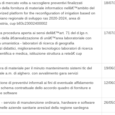
di mercato volta a raccogliere preventivi finalizzati
18/07
 della fornitura di materiale informatico nellâ€™ambito del
ized platform for the reconfiguration of irrigation based on
ano regionale di sviluppo ras 2020-2024, area di
dustria, cup b83c23002400002
 procedura aperta ai sensi dellâ€™art. 71 del d.lgs n.
17/07
o della â€œrealizzazione di unâ€™area laboratoriale con
a umanistica - laboratori di ricerca di geografia
idattici, miglioramento tecnologico laboratori di ricerca
entifica e medica, istituzione struttura a reteâ€ cup
a di materiale per il minuto mantenimento sistemi tlc del
19/06
le a.m. di alghero. con avvalimento gara servizi
ione di preventivi informali ai fini di eventuale affidamento
12/06
o schema contrattuale dello accordo quadro di forniture e
 e software
 - servizio di manutenzione ordinaria, hardware e software
26/05
a nelle aziende sanitarie ares/asl della regione sardegna