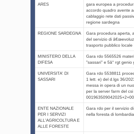
ARES
gara europea a procedura t
accordo quadro avente ad
cablaggio rete dati passiv
regione sardegna
REGIONE SARDEGNA
Gara procedura aperta, a
del servizio di â€œevoluz
trasporto pubblico local
MINISTERO DELLA
Gara rdo 5565526 materia
DIFESA
"sassari" e 5â° rgt genio 
UNIVERSITA' DI
Gara rdo 5538811 proced
SASSARI
1 lett. e) del d.lgs 36/20
messa in opera di un nuov
per la server farm del csi
001963509042025+2+0
ENTE NAZIONALE
Gara rdo per il servizio d
PER I SERVIZI
nella foresta di lombar
ALL'AGRICOLTURA E
ALLE FORESTE