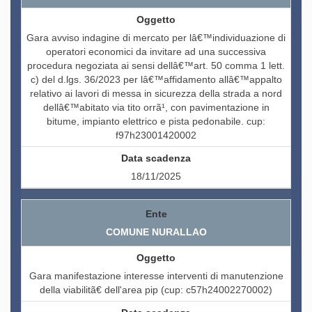
Gara avviso indagine di mercato per lâ€™individuazione di
operatori economici da invitare ad una successiva
procedura negoziata ai sensi dellâ€™art. 50 comma 1 lett.
c) del d.lgs. 36/2023 per lâ€™affidamento allâ€™appalto
relativo ai lavori di messa in sicurezza della strada a nord
dellâ€™abitato via tito orrã¹, con pavimentazione in
bitume, impianto elettrico e pista pedonabile. cup:
f97h23001420002
18/11/2025
COMUNE NURALLAO
Gara manifestazione interesse interventi di manutenzione
della viabilitã€ dell'area pip (cup: c57h24002270002)