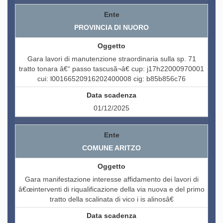
PROVINCIA DI NUORO
Gara lavori di manutenzione straordinaria sulla sp. 71
tratto tonara â€“ passo tascusã¬â€ cup: j17h22000970001
cui: l00166520916202400008 cig: b85b856c76
01/12/2025
COMUNE ARITZO
Gara manifestazione interesse affidamento dei lavori di
â€œinterventi di riqualificazione della via nuova e del primo
tratto della scalinata di vico i is alinosâ€