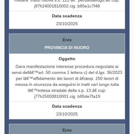
militare. tratto nuova s.s. 125 â€“ perdasdefogu.â€ cup:
j97h24001810002 cig: b85e1c7f48
23/10/2025
PROVINCIA DI NUORO
Gara manifestazione interesse procedura negoziata ai
sensi dellâ€™art. 50 comma 1 lettera c) del d.lgs. 36/2023
per lâ€™affidamento dei lavori di â€œop. 250 lavori di
messa in sicurezza da eseguirsi in tratti vari lungo tutta
lâ€™estesa stradale della s.p. 13.â€ cup:
j77h25000810001 cig: b85de7fa19
23/10/2025