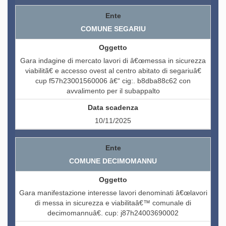
COMUNE SEGARIU
Gara indagine di mercato lavori di â€œmessa in sicurezza
viabilitã€ e accesso ovest al centro abitato di segariuâ€
cup f57h23001560006 â€“ cig:. b8dba88c62 con
avvalimento per il subappalto
10/11/2025
COMUNE DECIMOMANNU
Gara manifestazione interesse lavori denominati â€œlavori
di messa in sicurezza e viabilitaâ€™ comunale di
decimomannuâ€. cup: j87h24003690002