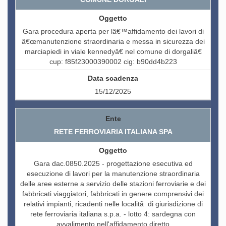
Gara procedura aperta per lâ€™affidamento dei lavori di
â€œmanutenzione straordinaria e messa in sicurezza dei
marciapiedi in viale kennedyâ€ nel comune di dorgaliâ€
cup: f85f23000390002 cig: b90dd4b223
15/12/2025
RETE FERROVIARIA ITALIANA SPA
Gara dac.0850.2025 - progettazione esecutiva ed
esecuzione di lavori per la manutenzione straordinaria
delle aree esterne a servizio delle stazioni ferroviarie e dei
fabbricati viaggiatori, fabbricati in genere comprensivi dei
relativi impianti, ricadenti nelle localitã di giurisdizione di
rete ferroviaria italiana s.p.a. - lotto 4: sardegna con
avvalimento nell'affidamento diretto