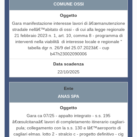
COMUNE OSSI
Gara manifestazione interesse lavori di â€œmanutenzione
stradale nellâ€™abitato di ossi - di cui alla legge regionale
21 febbraio 2023 n. 1, art. 10, comma 8 - programma di
interventi nella viabilitã di interesse locale e regionale "
tabella dgr n. 26/9 del 25.07.2023â€ - cup
b47h23002090006
22/10/2025
ANAS SPA
Gara ca 07/25 - appalto integrato - s.s. 195
â€œsulcitanaâ€ lavori di completamento itinerario cagliari-
pula; collegamento con la s.s. 130 e lâ€™aeroporto di
cagliari elmas. lotto 2 - stralcio c - progetto definitivo - cig