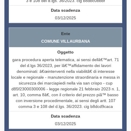
3 e 108 del d.lgs. 36/2023. cig b8dbc0bbbf
03/12/2025
COMUNE VILLAURBANA
gara procedura aperta telematica, ai sensi dellâ€™art. 71
del d.lgs 36/2023, per lâ€™affidamento dei lavori
denominati: â€œinterventi nella viabilitã€ di interesse
locale e regionale - manutenzione straordinaria e messa in
sicurezza dei marciapiedi nella via san crispo - cup
d85f23000300006 - legge regionale 21 febbraio 2023 n. 1,
art. 10, comma 8â€, con il criterio del prezzo piã™ basso
con inversione procedimentale, ai sensi degli artt. 107
comma 3 e 108 del d.lgs. 36/2023. cig b8dcd9caca
03/12/2025