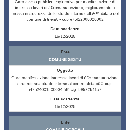
Gara avviso pubblico esplorativo per manifestazione di
interesse lavori di â€œmanutenzione, miglioramento e
messa in sicurezza delle strade interne dellâ€™abitato del
comune di trieiâ€ - cup e75f22000920002
15/12/2025
COMUNE SESTU
Gara manifestazione interesse lavori di â€œmanutenzione
straordinaria strade interne al centro abitatoâ€. cup:
h47h24001800004 â€“ cig: b9522b41a7.
15/12/2025
COMUNE DORGALI