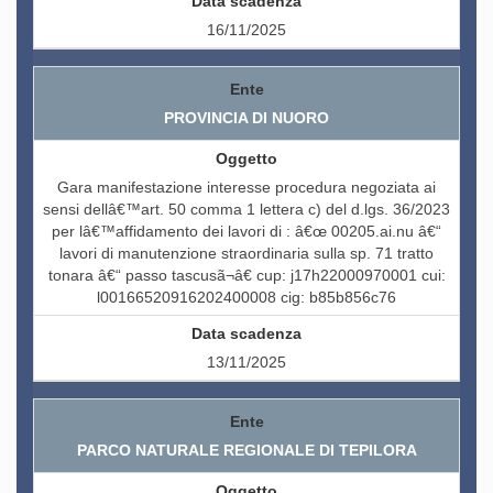
16/11/2025
PROVINCIA DI NUORO
Gara manifestazione interesse procedura negoziata ai
sensi dellâ€™art. 50 comma 1 lettera c) del d.lgs. 36/2023
per lâ€™affidamento dei lavori di : â€œ 00205.ai.nu â€“
lavori di manutenzione straordinaria sulla sp. 71 tratto
tonara â€“ passo tascusã¬â€ cup: j17h22000970001 cui:
l00166520916202400008 cig: b85b856c76
13/11/2025
PARCO NATURALE REGIONALE DI TEPILORA