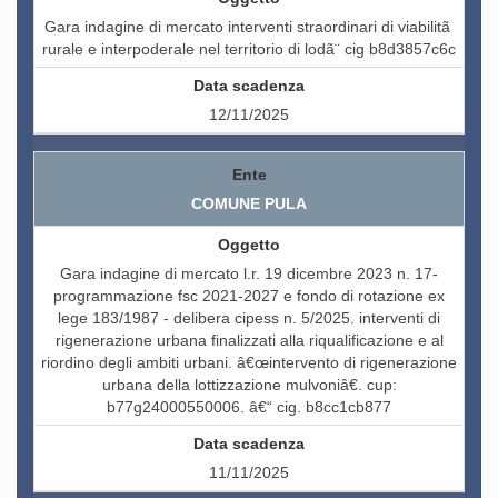
Gara indagine di mercato interventi straordinari di viabilitã
rurale e interpoderale nel territorio di lodã¨ cig b8d3857c6c
12/11/2025
COMUNE PULA
Gara indagine di mercato l.r. 19 dicembre 2023 n. 17-
programmazione fsc 2021-2027 e fondo di rotazione ex
lege 183/1987 - delibera cipess n. 5/2025. interventi di
rigenerazione urbana finalizzati alla riqualificazione e al
riordino degli ambiti urbani. â€œintervento di rigenerazione
urbana della lottizzazione mulvoniâ€. cup:
b77g24000550006. â€“ cig. b8cc1cb877
11/11/2025