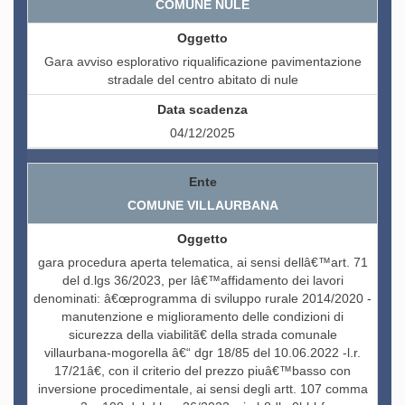
COMUNE NULE
Gara avviso esplorativo riqualificazione pavimentazione
stradale del centro abitato di nule
04/12/2025
COMUNE VILLAURBANA
gara procedura aperta telematica, ai sensi dellâ€™art. 71
del d.lgs 36/2023, per lâ€™affidamento dei lavori
denominati: â€œprogramma di sviluppo rurale 2014/2020 -
manutenzione e miglioramento delle condizioni di
sicurezza della viabilitã€ della strada comunale
villaurbana-mogorella â€“ dgr 18/85 del 10.06.2022 -l.r.
17/21â€, con il criterio del prezzo piuâ€™basso con
inversione procedimentale, ai sensi degli artt. 107 comma