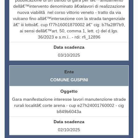
pubblicazione di un bando di gara per lâ€™affidamento
dellâ€™intervento denominato â€œlavori di realizzazione
nuova viabilitã nel corso vittorio veneto - tratto da via
vulcano fino allâ€™intersezione con la strada tangenziale
â€“ iii lottoâ€. cup f77h16001870002 â€“ cig: b7fa28f7b9,
ai sensi dellâ€™art. 50, comma 1, lett. c) del d.lgs.
36/2023 e s.m.i.. - rdi: rfi_12896
03/10/2025
COMUNE GUSPINI
Gara manifestazione interesse lavori manutenzione strade
rurali localitã€ corte arena - cup e27h24001760002 - cig
b849b6043a
02/10/2025