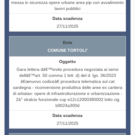
messa in sicurezza opere urbane area pip con avvalimento
lavori pubblici
27/11/2025
COMUNE TORTOLI'
Gara lettera dâ€™invito procedura negoziata ai sensi
dellâ€™art. 50 comma 1 lett. d) del d. lgs. 36/2023
â€œnuovo codiceâ€ procedura telematica sul cat
sardegna - riconversione produttiva delle aree ex cartiera
di arbatax: opere di infrastrutturazione e urbanizzazione -
2â° stralcio funzionale cup e12c12000380002 lotto cig
b9024a300d
27/11/2025