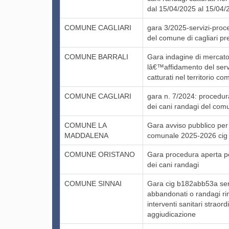
dal 15/04/2025 al 15/04/
COMUNE CAGLIARI
gara 3/2025-servizi-proce
del comune di cagliari pr
COMUNE BARRALI
Gara indagine di mercato
lâ€™affidamento del servi
catturati nel territorio c
COMUNE CAGLIARI
gara n. 7/2024: procedura
dei cani randagi del comun
COMUNE LA
Gara avviso pubblico per
MADDALENA
comunale 2025-2026 cig
COMUNE ORISTANO
Gara procedura aperta pe
dei cani randagi
COMUNE SINNAI
Gara cig b182abb53a serv
abbandonati o randagi rin
interventi sanitari strao
aggiudicazione