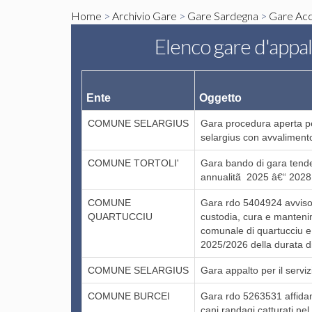
Home
>
Archivio Gare
>
Gare Sardegna
>
Gare Acc
Elenco gare d'appa
Ente
Oggetto
COMUNE SELARGIUS
Gara procedura aperta pe
selargius con avvaliment
COMUNE TORTOLI'
Gara bando di gara tende
annualitã 2025 â€“ 2028
COMUNE
Gara rdo 5404924 avviso d
QUARTUCCIU
custodia, cura e mantenime
comunale di quartucciu e 
2025/2026 della durata d
COMUNE SELARGIUS
Gara appalto per il serviz
COMUNE BURCEI
Gara rdo 5263531 affidam
cani randagi catturati ne