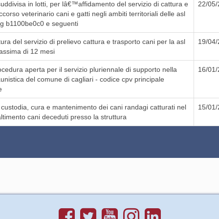
ddivisa in lotti, per lâ€™affidamento del servizio di cattura e
22/05
orso veterinario cani e gatti negli ambiti territoriali delle asl
cig b1100be0c0 e seguenti
ra del servizio di prelievo cattura e trasporto cani per la asl
19/04
massima di 12 mesi
dura aperta per il servizio pluriennale di supporto nella
16/01
aunistica del comune di cagliari - codice cpv principale
e
, custodia, cura e mantenimento dei cani randagi catturati nel
15/01
ltimento cani deceduti presso la struttura