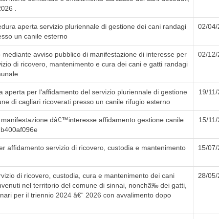
2026 .
dura aperta servizio pluriennale di gestione dei cani randagi
02/04
esso un canile esterno
 mediante avviso pubblico di manifestazione di interesse per
02/12
zio di ricovero, mantenimento e cura dei cani e gatti randagi
omunale
 aperta per l'affidamento del servizio pluriennale di gestione
19/11
e di cagliari ricoverati presso un canile rifugio esterno
 manifestazione dâ€™interesse affidamento gestione canile
15/11
 b400af096e
r affidamento servizio di ricovero, custodia e mantenimento
15/07
izio di ricovero, custodia, cura e mantenimento dei cani
28/05
venuti nel territorio del comune di sinnai, nonchã‰ dei gatti,
rdinari per il triennio 2024 â€“ 2026 con avvalimento dopo