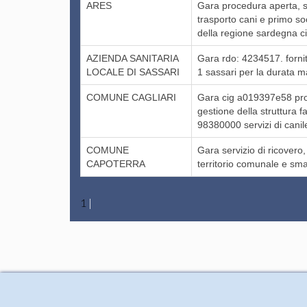
ARES
Gara procedura aperta, su
trasporto cani e primo socc
della regione sardegna 
AZIENDA SANITARIA
Gara rdo: 4234517. fornitu
LOCALE DI SASSARI
1 sassari per la durata 
COMUNE CAGLIARI
Gara cig a019397e58 proce
gestione della struttura f
98380000 servizi di canil
COMUNE
Gara servizio di ricovero
CAPOTERRA
territorio comunale e sma
1
|