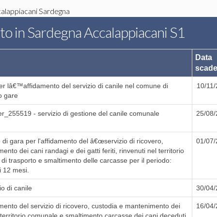
alappiacani Sardegna
lto in Sardegna Accalappiacani S1
Data
scad
r lâ€™affidamento del servizio di canile nel comune di
10/11
o gare
r_255519 - servizio di gestione del canile comunale
25/08
i gara per l'affidamento del â€œservizio di ricovero,
01/07
nto dei cani randagi e dei gatti feriti, rinvenuti nel territorio
di trasporto e smaltimento delle carcasse per il periodo:
i 12 mesi.
io di canile
30/04
ento del servizio di ricovero, custodia e mantenimento dei
16/04
l territorio comunale e smaltimento carcasse dei cani deceduti,