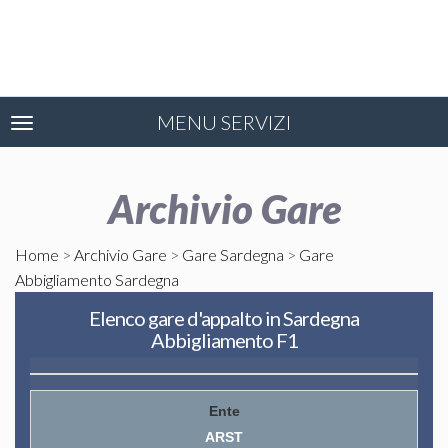
MENU SERVIZI
Toggle
navigation
Archivio Gare
Home
>
Archivio Gare
>
Gare Sardegna
>
Gare
Abbigliamento Sardegna
Elenco gare d'appalto in Sardegna
Abbigliamento F1
ARST