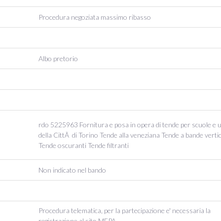
Procedura negoziata massimo ribasso
Albo pretorio
rdo 5225963 Fornitura e posa in opera di tende per scuole e uf
della CittÃ di Torino Tende alla veneziana Tende a bande vertic
Tende oscuranti Tende filtranti
Non indicato nel bando
Procedura telematica, per la partecipazione e' necessaria la
registrazione al sito MEPA.