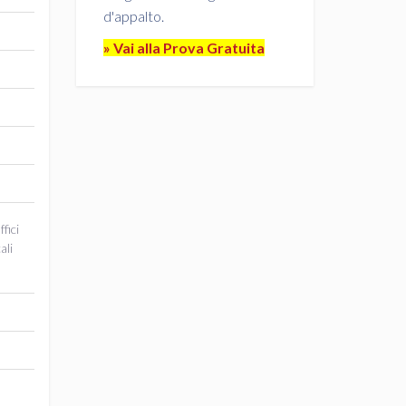
d'appalto.
» Vai alla Prova Gratuita
fici
ali