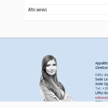
Altri servizi
Appaltita
Direttor
Edito d
Sede Le
Sede Op
Tel.: +
Uffici R
editanet
ISSN onl