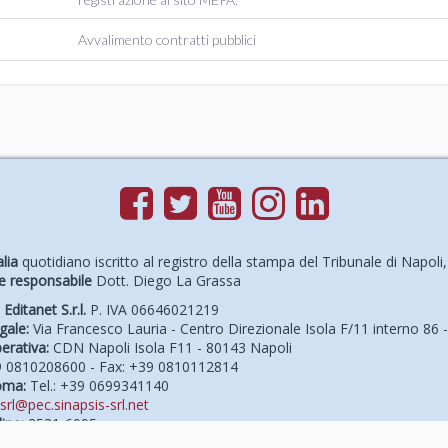
Avvalimento contratti pubblici
lia
quotidiano iscritto al registro della stampa del Tribunale di Napol
e responsabile
Dott. Diego La Grassa
a
Editanet S.r.l.
P. IVA 06646021219
gale:
Via Francesco Lauria - Centro Direzionale Isola F/11 interno 86 
erativa:
CDN Napoli Isola F11 - 80143 Napoli
39 0810208600 - Fax: +39 0810112814
oma:
Tel.: +39 0699341140
srl@pec.sinapsis-srl.net
ine:
2531-6095