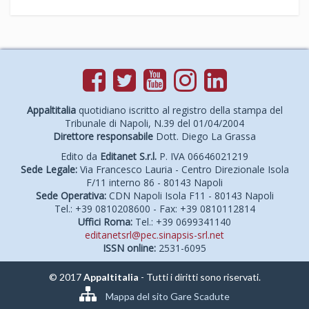
Appaltitalia
quotidiano iscritto al registro della stampa del
Tribunale di Napoli, N.39 del 01/04/2004
Direttore responsabile
Dott. Diego La Grassa
Edito da
Editanet S.r.l.
P. IVA 06646021219
Sede Legale:
Via Francesco Lauria - Centro Direzionale Isola
F/11 interno 86 - 80143 Napoli
Sede Operativa:
CDN Napoli Isola F11 - 80143 Napoli
Tel.: +39 0810208600 - Fax: +39 0810112814
Uffici Roma:
Tel.: +39 0699341140
editanetsrl@pec.sinapsis-srl.net
ISSN online:
2531-6095
© 2017
Appaltitalia
- Tutti i diritti sono riservati.
Mappa del sito Gare Scadute