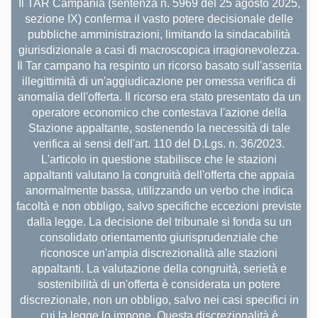
Il TAR Campania (sentenza n. 5969 del 25 agosto 2025,
sezione IX) conferma il vasto potere decisionale delle
pubbliche amministrazioni, limitando la sindacabilità
giurisdizionale a casi di macroscopica irragionevolezza.
Il Tar campano ha respinto un ricorso basato sull'asserita
illegittimità di un'aggiudicazione per omessa verifica di
anomalia dell'offerta. Il ricorso era stato presentato da un
operatore economico che contestava l'azione della
Stazione appaltante, sostenendo la necessità di tale
verifica ai sensi dell'art. 110 del D.Lgs. n. 36/2023.
L'articolo in questione stabilisce che le stazioni
appaltanti valutano la congruità dell'offerta che appaia
anormalmente bassa, utilizzando un verbo che indica
facoltà e non obbligo, salvo specifiche eccezioni previste
dalla legge. La decisione del tribunale si fonda su un
consolidato orientamento giurisprudenziale che
riconosce un'ampia discrezionalità alle stazioni
appaltanti. La valutazione della congruità, serietà e
sostenibilità di un'offerta è considerata un potere
discrezionale, non un obbligo, salvo nei casi specifici in
cui la legge lo impone. Questa discrezionalità è