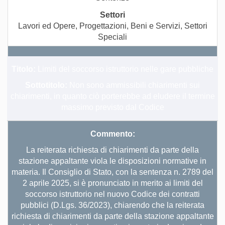
Lavori ed Opere, Progettazioni, Beni e Servizi, Settori
Speciali
Titolo:
Limiti del soccorso istruttorio nelle gare pubbliche
Sottotitolo:
Non sono ammissibili chiarimenti sui
chiarimenti, in quanto ciò porterebbe ad eludere il termine
massimo previsto dal Codice
Commento:
La reiterata richiesta di chiarimenti da parte della
stazione appaltante viola le disposizioni normative in
materia. Il Consiglio di Stato, con la sentenza n. 2789 del
2 aprile 2025, si è pronunciato in merito ai limiti del
soccorso istruttorio nel nuovo Codice dei contratti
pubblici (D.Lgs. 36/2023), chiarendo che la reiterata
richiesta di chiarimenti da parte della stazione appaltante